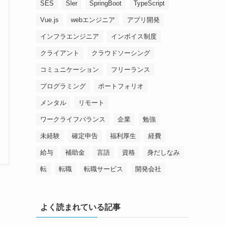
SES
Sler
SpringBoot
TypeScript
Vue.js
webエンジニア
アプリ開発
インフラエンジニア
インボイス制度
クライアント
クラウドソーシング
コミュニケーション
フリーランス
プログラミング
ポートフォリオ
メンタル
リモート
ワークライフバランス
企業
勉強
未経験
確定申告
福利厚生
経費
給与
補助金
言語
資格
身だしなみ
転
転職
転職サービス
開発会社
よく読まれている記事