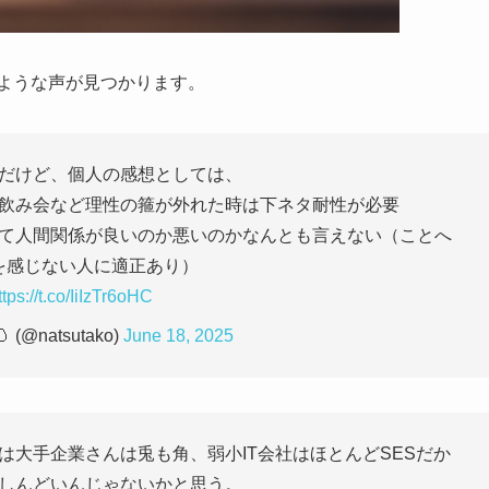
のような声が見つかります。
だけど、個人の感想としては、
飲み会など理性の箍が外れた時は下ネタ耐性が必要
て人間関係が良いのか悪いのかなんとも言えない（ことへ
を感じない人に適正あり）
ttps://t.co/IiIzTr6oHC
 (@natsutako)
June 18, 2025
は大手企業さんは兎も角、弱小IT会社はほとんどSESだか
しんどいんじゃないかと思う。