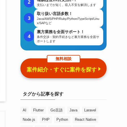
2
支払いまでが短く、収入不安を解消します
取り扱い言語多数！
3
Java/AWS/PHP/Ruby/Python/TypeScript/Linu
x/SAPなど
裏方業務を全面サポート！
4
条件交渉・契約手続きなど裏方業務を全面サ
ポートします
無料相談
案件紹介・すぐに案件を探す
タグから記事を探す
AI
Flutter
Go言語
Java
Laravel
Node.js
PHP
Python
React Native