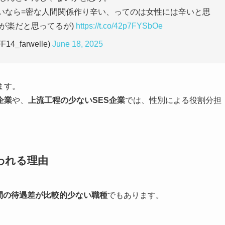
いなら=密な人間関係作り辛い、ってのは女性には辛いと思
が楽だと思ってるが)
https://t.co/42p7FYSbOe
F14_farwelle)
June 18, 2025
ます。
企業
や、
上流工程の少ないSES企業
では、性別による役割分担
われる理由
間の待遇差が比較的少ない職種
でもあります。