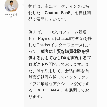
弊社は、主にマーケティングに特
化した「
Chatbot SaaS
」を自社開
wevnal:鈴木
氏
発で展開しています。
例えば、EFO(入力フォーム最適
化)・Payment (Chatbot内決済)を擁
したChatbotインターフェースによ
って、
顧客に上質な購買体験を提
供するおもてなしDXを実現するプ
ロダクト
を開発しております。ま
た、AIを活用して、会話内容を自
然言語処理を通してインタラクテ
ィブに最適なアクションを実行す
る「BOTCHAN AI」も展開してお
ります。