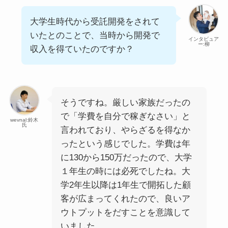
大学生時代から受託開発をされて
いたとのことで、当時から開発で
インタビュア
ー:柳
収入を得ていたのですか？
そうですね。厳しい家族だったの
で「学費を自分で稼ぎなさい」と
wevnal:鈴木
氏
言われており、やらざるを得なか
ったという感じでした。学費は年
に130から150万だったので、大学
１年生の時には必死でしたね。大
学2年生以降は1年生で開拓した顧
客が広まってくれたので、良いア
ウトプットをだすことを意識して
いました。